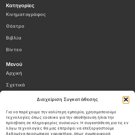
Κατηγορίες
Κινηματογράφος
Θέατρο
Βιβλία
Βίντεο
Μενού
Αρχική
Σχετικά
Επικοινωνία
Διαχείριση Συγκατάθεσης
Πολιτική Απορρήτου
Για να παρέχουμε την καλύτερη εμπειρία, χρησιμοποιούμε
τεχνολογίες όπως cookies για την αποθήκευση ή/και την
Πολιτική Cookies (ΕΕ)
πρόσβαση σε πληροφορίες συσκευών. Η συγκατάθεση για τις εν
λόγω τεχνολογίες θα μας επιτρέψει να επεξεργαστούμε
δεδομένα προσωπικού χαρακτήρα, όπως συμπεριφορά
Στοιχεία Επικοινωνίας