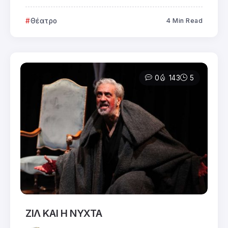
Θέατρο
4 Min Read
0
143
5
ΖΙΛ ΚΑΙ Η ΝΥΧΤΑ