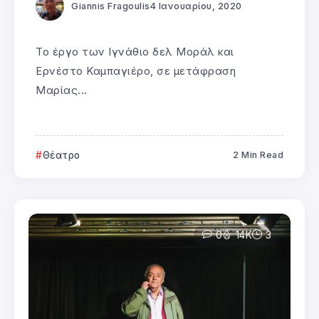
Giannis Fragoulis
4 Ιανουαρίου, 2020
Το έργο των Ιγνάθιο δελ Μοράλ και
Ερνέστο Καμπαγιέρο, σε μετάφραση
Μαρίας...
Θέατρο
2 Min Read
0
14K
3