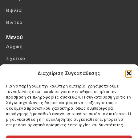
Βιβλία
Βίντεο
Μενού
Αρχική
Σχετικά
Επικοινωνία
Διαχείριση Συγκατάθεσης
Πολιτική Απορρήτου
Για να παρέχουμε την καλύτερη εμπειρία, χρησιμοποιούμε
τεχνολογίες όπως cookies για την αποθήκευση ή/και την
Πολιτική Cookies (ΕΕ)
πρόσβαση σε πληροφορίες συσκευών. Η συγκατάθεση για τις εν
λόγω τεχνολογίες θα μας επιτρέψει να επεξεργαστούμε
δεδομένα προσωπικού χαρακτήρα, όπως συμπεριφορά
Στοιχεία Επικοινωνίας
περιήγησης ή μοναδικά αναγνωριστικά σε αυτόν τον ιστότοπο. Η
Καλεσέ μας
μη συγκατάθεση ή η ανάκληση της συγκατάθεσης, μπορεί να
επηρεάσει αρνητικά ορισμένες λειτουργίες και δυνατότητες.
(+30) 6974123481
Στείλε μας email
info@filmandtheater.gr