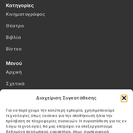
Κατηγορίες
Κινηματογράφος
Θέατρο
Βιβλία
Βίντεο
Μενού
Αρχική
Σχετικά
Επικοινωνία
Διαχείριση Συγκατάθεσης
Πολιτική Απορρήτου
Για να παρέχουμε την καλύτερη εμπειρία, χρησιμοποιούμε
τεχνολογίες όπως cookies για την αποθήκευση ή/και την
Πολιτική Cookies (ΕΕ)
πρόσβαση σε πληροφορίες συσκευών. Η συγκατάθεση για τις εν
λόγω τεχνολογίες θα μας επιτρέψει να επεξεργαστούμε
δεδομένα προσωπικού χαρακτήρα, όπως συμπεριφορά
Στοιχεία Επικοινωνίας