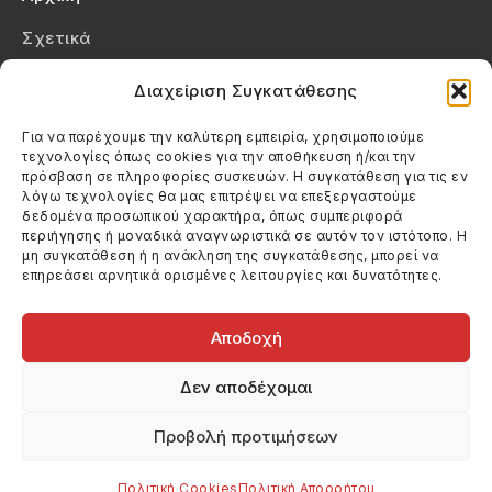
Σχετικά
Επικοινωνία
Διαχείριση Συγκατάθεσης
Πολιτική Απορρήτου
Για να παρέχουμε την καλύτερη εμπειρία, χρησιμοποιούμε
τεχνολογίες όπως cookies για την αποθήκευση ή/και την
Πολιτική Cookies (ΕΕ)
πρόσβαση σε πληροφορίες συσκευών. Η συγκατάθεση για τις εν
λόγω τεχνολογίες θα μας επιτρέψει να επεξεργαστούμε
δεδομένα προσωπικού χαρακτήρα, όπως συμπεριφορά
Στοιχεία Επικοινωνίας
περιήγησης ή μοναδικά αναγνωριστικά σε αυτόν τον ιστότοπο. Η
Καλεσέ μας
μη συγκατάθεση ή η ανάκληση της συγκατάθεσης, μπορεί να
επηρεάσει αρνητικά ορισμένες λειτουργίες και δυνατότητες.
(+30) 6974123481
Στείλε μας email
info@filmandtheater.gr
Αποδοχή
Δεν αποδέχομαι
Προβολή προτιμήσεων
Copyright 2026 Filmandtheater / All rights reserved
Κατασκευή Ιστοσελίδας Dtek Networking
Πολιτική Cookies
Πολιτική Απορρήτου