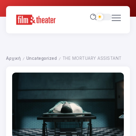
Αρχική
Uncategorized
THE MORTUARY ASSISTANT
/
/