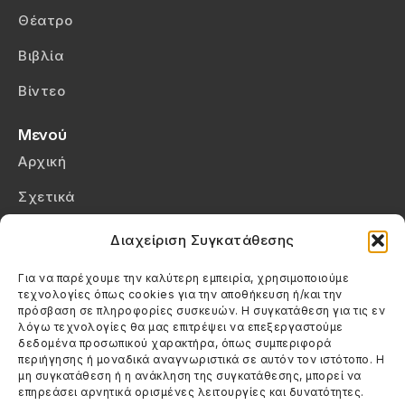
Θέατρο
Βιβλία
Βίντεο
Μενού
Αρχική
Σχετικά
Επικοινωνία
Διαχείριση Συγκατάθεσης
Πολιτική Απορρήτου
Για να παρέχουμε την καλύτερη εμπειρία, χρησιμοποιούμε
τεχνολογίες όπως cookies για την αποθήκευση ή/και την
Πολιτική Cookies (ΕΕ)
πρόσβαση σε πληροφορίες συσκευών. Η συγκατάθεση για τις εν
λόγω τεχνολογίες θα μας επιτρέψει να επεξεργαστούμε
δεδομένα προσωπικού χαρακτήρα, όπως συμπεριφορά
Στοιχεία Επικοινωνίας
περιήγησης ή μοναδικά αναγνωριστικά σε αυτόν τον ιστότοπο. Η
Καλεσέ μας
μη συγκατάθεση ή η ανάκληση της συγκατάθεσης, μπορεί να
επηρεάσει αρνητικά ορισμένες λειτουργίες και δυνατότητες.
(+30) 6974123481