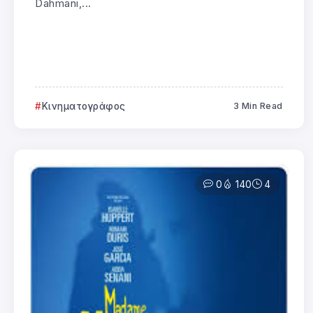
Dahmani,...
Κινηματογράφος
3 Min Read
0
140
4