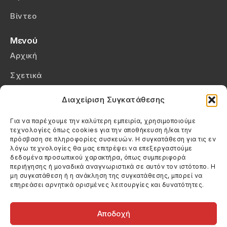
Βίντεο
Μενού
Αρχική
Σχετικά
Επικοινωνία
Διαχείριση Συγκατάθεσης
Πολιτική Απορρήτου
Για να παρέχουμε την καλύτερη εμπειρία, χρησιμοποιούμε
τεχνολογίες όπως cookies για την αποθήκευση ή/και την
Πολιτική Cookies (ΕΕ)
πρόσβαση σε πληροφορίες συσκευών. Η συγκατάθεση για τις εν
λόγω τεχνολογίες θα μας επιτρέψει να επεξεργαστούμε
δεδομένα προσωπικού χαρακτήρα, όπως συμπεριφορά
Στοιχεία Επικοινωνίας
περιήγησης ή μοναδικά αναγνωριστικά σε αυτόν τον ιστότοπο. Η
Καλεσέ μας
μη συγκατάθεση ή η ανάκληση της συγκατάθεσης, μπορεί να
επηρεάσει αρνητικά ορισμένες λειτουργίες και δυνατότητες.
(+30) 6974123481
Στείλε μας email
info@filmandtheater.gr
Αποδοχή