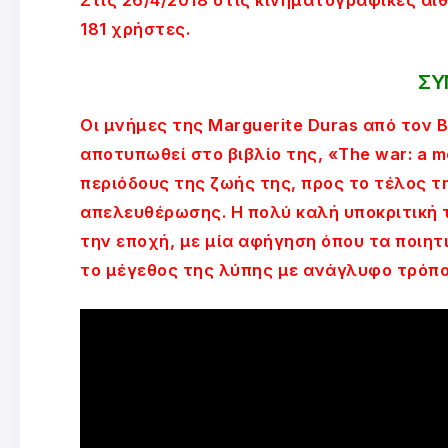
181 χρήστες.
ΣΥ
Οι μνήμες της Marguerite Duras από τον 
αποτυπωθεί στο βιβλίο της, «The war: a m
περιόδους της ζωής της, προς το τέλος τ
απελευθέρωσης. Η πολύ καλή υποκριτική τ
την εποχή, με μία αφήγηση όπου τα ποιητ
το μέγεθος της λύπης με ανάγλυφο τρόπο