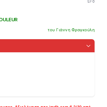
0
DOULEUR
του Γιάννη Φραγκούλη
θουσες. Αξιολόγηση στο imdb.com 6,2/10 από