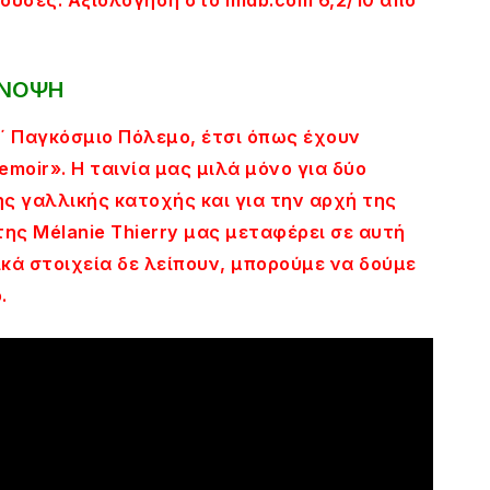
ΝΟΨΗ
Β΄ Παγκόσμιο Πόλεμο, έτσι όπως έχουν
emoir». Η ταινία μας μιλά μόνο για δύο
ης γαλλικής κατοχής και για την αρχή της
ης Mélanie Thierry μας μεταφέρει σε αυτή
ικά στοιχεία δε λείπουν, μπορούμε να δούμε
.