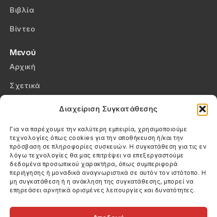
Βιβλία
Βίντεο
Μενού
Αρχική
Σχετικά
Επικοινωνία
Διαχείριση Συγκατάθεσης
Πολιτική Απορρήτου
Για να παρέχουμε την καλύτερη εμπειρία, χρησιμοποιούμε
τεχνολογίες όπως cookies για την αποθήκευση ή/και την
Πολιτική Cookies (ΕΕ)
πρόσβαση σε πληροφορίες συσκευών. Η συγκατάθεση για τις εν
λόγω τεχνολογίες θα μας επιτρέψει να επεξεργαστούμε
δεδομένα προσωπικού χαρακτήρα, όπως συμπεριφορά
Στοιχεία Επικοινωνίας
περιήγησης ή μοναδικά αναγνωριστικά σε αυτόν τον ιστότοπο. Η
Καλεσέ μας
μη συγκατάθεση ή η ανάκληση της συγκατάθεσης, μπορεί να
επηρεάσει αρνητικά ορισμένες λειτουργίες και δυνατότητες.
(+30) 6974123481
Στείλε μας email
info@filmandtheater.gr