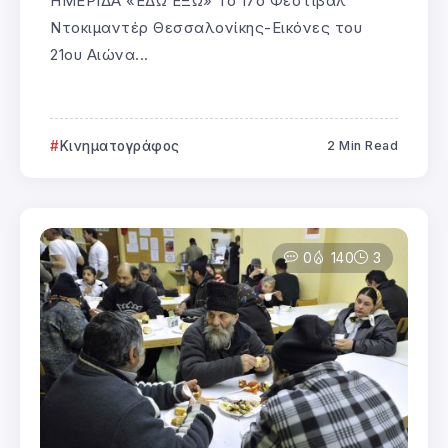
ΗΜΕΡΙΔΑ «ΕΔΩ ΕΞΩ» Το 17ο Φεστιβάλ
Ντοκιμαντέρ Θεσσαλονίκης-Εικόνες του
21ου Αιώνα...
Κινηματογράφος
2 Min Read
0
140
3