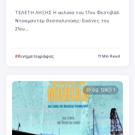
ΤΕΛΕΤΗ ΛΗΞΗΣ H αυλαία του 17ου Φεστιβάλ
Ντοκιμαντέρ Θεσσαλονίκης-Εικόνες του
21ου...
Κινηματογράφος
11 Min Read
0
138
1