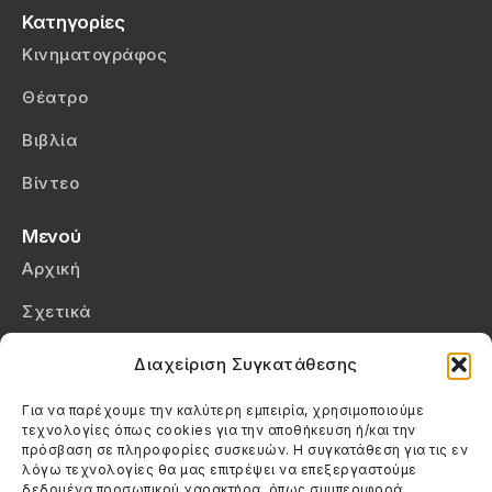
Κατηγορίες
Κινηματογράφος
Θέατρο
Βιβλία
Βίντεο
Μενού
Αρχική
Σχετικά
Επικοινωνία
Διαχείριση Συγκατάθεσης
Πολιτική Απορρήτου
Για να παρέχουμε την καλύτερη εμπειρία, χρησιμοποιούμε
τεχνολογίες όπως cookies για την αποθήκευση ή/και την
Πολιτική Cookies (ΕΕ)
πρόσβαση σε πληροφορίες συσκευών. Η συγκατάθεση για τις εν
λόγω τεχνολογίες θα μας επιτρέψει να επεξεργαστούμε
δεδομένα προσωπικού χαρακτήρα, όπως συμπεριφορά