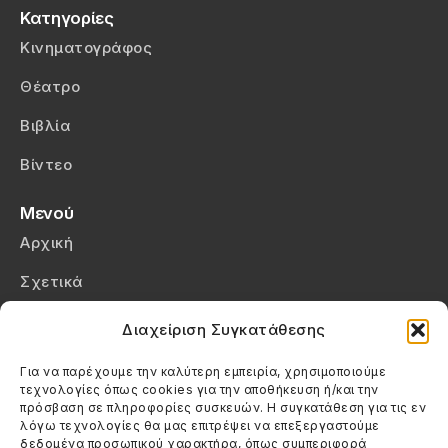
Κατηγορίες
Κινηματογράφος
Θέατρο
Βιβλία
Βίντεο
Μενού
Αρχική
Σχετικά
Επικοινωνία
Διαχείριση Συγκατάθεσης
Πολιτική Απορρήτου
Για να παρέχουμε την καλύτερη εμπειρία, χρησιμοποιούμε
τεχνολογίες όπως cookies για την αποθήκευση ή/και την
Πολιτική Cookies (ΕΕ)
πρόσβαση σε πληροφορίες συσκευών. Η συγκατάθεση για τις εν
λόγω τεχνολογίες θα μας επιτρέψει να επεξεργαστούμε
δεδομένα προσωπικού χαρακτήρα, όπως συμπεριφορά
Στοιχεία Επικοινωνίας