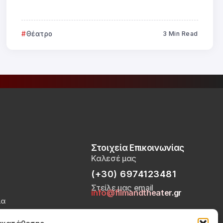
Θέατρο
3 Min Read
Στοιχεία Επικοινωνίας
Καλεσέ μας
(+30) 6974123481
Στείλε μας email
info@filmandtheater.gr
ία
Απορρήτου