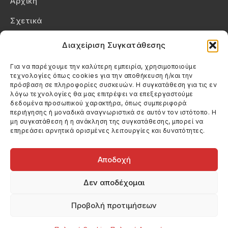
Αρχική
Σχετικά
Επικοινωνία
Διαχείριση Συγκατάθεσης
Πολιτική Απορρήτου
Για να παρέχουμε την καλύτερη εμπειρία, χρησιμοποιούμε
τεχνολογίες όπως cookies για την αποθήκευση ή/και την
Πολιτική Cookies (ΕΕ)
πρόσβαση σε πληροφορίες συσκευών. Η συγκατάθεση για τις εν
λόγω τεχνολογίες θα μας επιτρέψει να επεξεργαστούμε
δεδομένα προσωπικού χαρακτήρα, όπως συμπεριφορά
Στοιχεία Επικοινωνίας
περιήγησης ή μοναδικά αναγνωριστικά σε αυτόν τον ιστότοπο. Η
Καλεσέ μας
μη συγκατάθεση ή η ανάκληση της συγκατάθεσης, μπορεί να
επηρεάσει αρνητικά ορισμένες λειτουργίες και δυνατότητες.
(+30) 6974123481
Στείλε μας email
info@filmandtheater.gr
Αποδοχή
Δεν αποδέχομαι
Προβολή προτιμήσεων
Copyright 2026 Filmandtheater / All rights reserved
Κατασκευή Ιστοσελίδας Dtek Networking