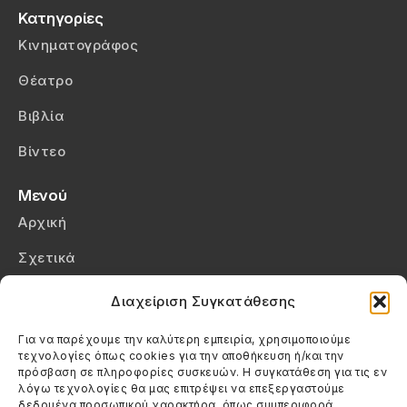
Κατηγορίες
Κινηματογράφος
Θέατρο
Βιβλία
Βίντεο
Μενού
Αρχική
Σχετικά
Επικοινωνία
Διαχείριση Συγκατάθεσης
Πολιτική Απορρήτου
Για να παρέχουμε την καλύτερη εμπειρία, χρησιμοποιούμε
τεχνολογίες όπως cookies για την αποθήκευση ή/και την
Πολιτική Cookies (ΕΕ)
πρόσβαση σε πληροφορίες συσκευών. Η συγκατάθεση για τις εν
λόγω τεχνολογίες θα μας επιτρέψει να επεξεργαστούμε
δεδομένα προσωπικού χαρακτήρα, όπως συμπεριφορά