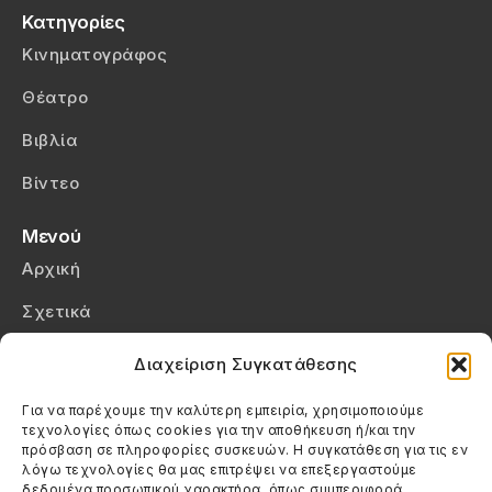
Κατηγορίες
Κινηματογράφος
Θέατρο
Βιβλία
Βίντεο
Μενού
Αρχική
Σχετικά
Επικοινωνία
Διαχείριση Συγκατάθεσης
Πολιτική Απορρήτου
Για να παρέχουμε την καλύτερη εμπειρία, χρησιμοποιούμε
τεχνολογίες όπως cookies για την αποθήκευση ή/και την
Πολιτική Cookies (ΕΕ)
πρόσβαση σε πληροφορίες συσκευών. Η συγκατάθεση για τις εν
λόγω τεχνολογίες θα μας επιτρέψει να επεξεργαστούμε
δεδομένα προσωπικού χαρακτήρα, όπως συμπεριφορά