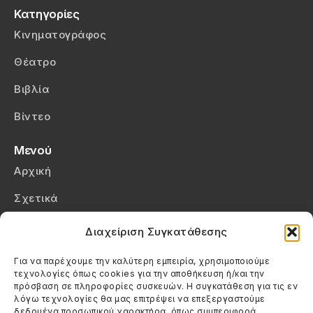
Κατηγορίες
Κινηματογράφος
Θέατρο
Βιβλία
Βίντεο
Μενού
Αρχική
Σχετικά
Επικοινωνία
Διαχείριση Συγκατάθεσης
Πολιτική Απορρήτου
Για να παρέχουμε την καλύτερη εμπειρία, χρησιμοποιούμε
τεχνολογίες όπως cookies για την αποθήκευση ή/και την
Πολιτική Cookies (ΕΕ)
πρόσβαση σε πληροφορίες συσκευών. Η συγκατάθεση για τις εν
λόγω τεχνολογίες θα μας επιτρέψει να επεξεργαστούμε
δεδομένα προσωπικού χαρακτήρα, όπως συμπεριφορά