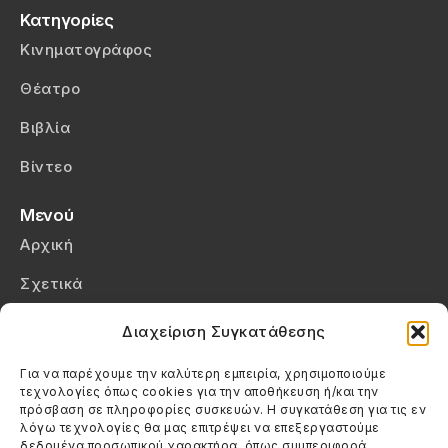
Κατηγορίες
Κινηματογράφος
Θέατρο
Βιβλία
Βίντεο
Μενού
Αρχική
Σχετικά
Επικοινωνία
Διαχείριση Συγκατάθεσης
Πολιτική Απορρήτου
Για να παρέχουμε την καλύτερη εμπειρία, χρησιμοποιούμε
τεχνολογίες όπως cookies για την αποθήκευση ή/και την
Πολιτική Cookies (ΕΕ)
πρόσβαση σε πληροφορίες συσκευών. Η συγκατάθεση για τις εν
λόγω τεχνολογίες θα μας επιτρέψει να επεξεργαστούμε
δεδομένα προσωπικού χαρακτήρα, όπως συμπεριφορά