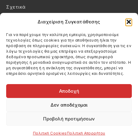
Σχετικά
Επικοινωνία
Διαχείριση Συγκατάθεσης
Πολιτική Απορρήτου
Για να παρέχουμε την καλύτερη εμπειρία, χρησιμοποιούμε
τεχνολογίες όπως cookies για την αποθήκευση ή/και την
Πολιτική Cookies (ΕΕ)
πρόσβαση σε πληροφορίες συσκευών. Η συγκατάθεση για τις εν
λόγω τεχνολογίες θα μας επιτρέψει να επεξεργαστούμε
δεδομένα προσωπικού χαρακτήρα, όπως συμπεριφορά
Στοιχεία Επικοινωνίας
περιήγησης ή μοναδικά αναγνωριστικά σε αυτόν τον ιστότοπο. Η
Καλεσέ μας
μη συγκατάθεση ή η ανάκληση της συγκατάθεσης, μπορεί να
επηρεάσει αρνητικά ορισμένες λειτουργίες και δυνατότητες.
(+30) 6974123481
Στείλε μας email
info@filmandtheater.gr
Αποδοχή
Δεν αποδέχομαι
Προβολή προτιμήσεων
Copyright 2026 Filmandtheater / All rights reserved
Κατασκευή Ιστοσελίδας Dtek Networking
Πολιτική Cookies
Πολιτική Απορρήτου