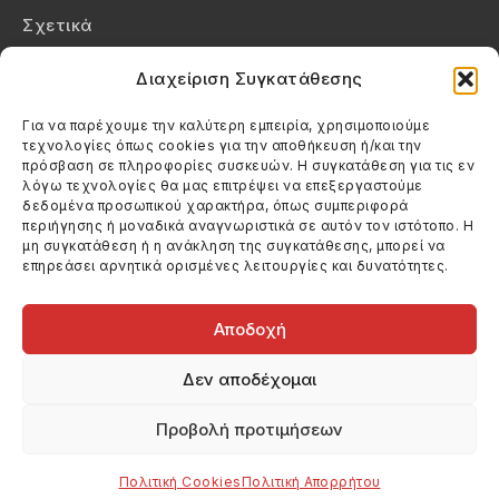
Σχετικά
Επικοινωνία
Διαχείριση Συγκατάθεσης
Πολιτική Απορρήτου
Για να παρέχουμε την καλύτερη εμπειρία, χρησιμοποιούμε
τεχνολογίες όπως cookies για την αποθήκευση ή/και την
Πολιτική Cookies (ΕΕ)
πρόσβαση σε πληροφορίες συσκευών. Η συγκατάθεση για τις εν
λόγω τεχνολογίες θα μας επιτρέψει να επεξεργαστούμε
δεδομένα προσωπικού χαρακτήρα, όπως συμπεριφορά
Στοιχεία Επικοινωνίας
περιήγησης ή μοναδικά αναγνωριστικά σε αυτόν τον ιστότοπο. Η
Καλεσέ μας
μη συγκατάθεση ή η ανάκληση της συγκατάθεσης, μπορεί να
επηρεάσει αρνητικά ορισμένες λειτουργίες και δυνατότητες.
(+30) 6974123481
Στείλε μας email
info@filmandtheater.gr
Αποδοχή
Δεν αποδέχομαι
Προβολή προτιμήσεων
Copyright 2026 Filmandtheater / All rights reserved
Κατασκευή Ιστοσελίδας Dtek Networking
Πολιτική Cookies
Πολιτική Απορρήτου