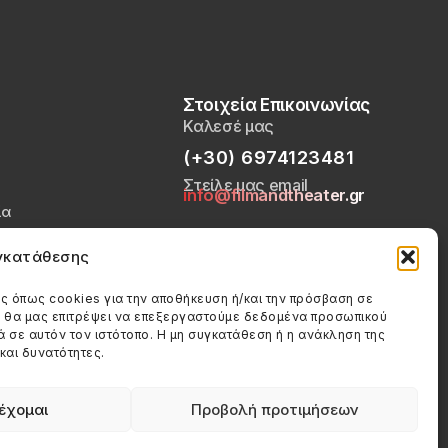
Στοιχεία Επικοινωνίας
Καλεσέ μας
(+30) 6974123481
Στείλε μας email
info@filmandtheater.gr
ία
Απορρήτου
υγκατάθεσης
ookies (ΕΕ)
ς όπως cookies για την αποθήκευση ή/και την πρόσβαση σε
ς θα μας επιτρέψει να επεξεργαστούμε δεδομένα προσωπικού
σε αυτόν τον ιστότοπο. Η μη συγκατάθεση ή η ανάκληση της
και δυνατότητες.
έχομαι
Προβολή προτιμήσεων