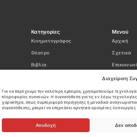
Κατηγορίες
Μενού
Κινηματογράφος
Αρχική
Θέατρο
Σχετικά
Βιβλία
Επικοινων
Βίντεο
Πολιτική 
Διαχείριση Σ
Πολιτική C
Για να παρέχουμε την καλύτερη εμπειρία, χρησιμοποιούμε τεχνολογίε
πληροφορίες συσκευών. Η συγκατάθεση για τις εν λόγω τεχνολογίε
χαρακτήρα, όπως συμπεριφορά περιήγησης ή μοναδικά αναγνωριστικά 
συγκατάθεσης, μπορεί να επηρεάσει αρνητικά ορισμένες λειτουργίες 
Αποδοχή
Δεν αποδ