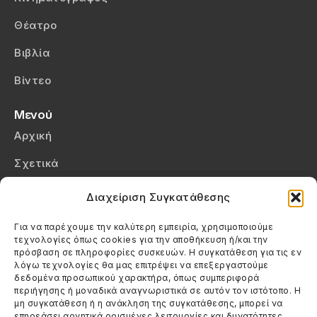
Θέατρο
Βιβλία
Βίντεο
Μενού
Αρχική
Σχετικά
Επικοινωνία
Διαχείριση Συγκατάθεσης
Πολιτική Απορρήτου
Για να παρέχουμε την καλύτερη εμπειρία, χρησιμοποιούμε
τεχνολογίες όπως cookies για την αποθήκευση ή/και την
Πολιτική Cookies (ΕΕ)
πρόσβαση σε πληροφορίες συσκευών. Η συγκατάθεση για τις εν
λόγω τεχνολογίες θα μας επιτρέψει να επεξεργαστούμε
δεδομένα προσωπικού χαρακτήρα, όπως συμπεριφορά
Στοιχεία Επικοινωνίας
περιήγησης ή μοναδικά αναγνωριστικά σε αυτόν τον ιστότοπο. Η
Καλεσέ μας
μη συγκατάθεση ή η ανάκληση της συγκατάθεσης, μπορεί να
επηρεάσει αρνητικά ορισμένες λειτουργίες και δυνατότητες.