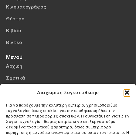
Κινηματογράφος
Θέατρο
Βιβλία
Βίντεο
Μενού
Αρχική
Σχετικά
Επικοινωνία
Διαχείριση Συγκατάθεσης
Πολιτική Απορρήτου
Για να παρέχουμε την καλύτερη εμπειρία, χρησιμοποιούμε
τεχνολογίες όπως cookies για την αποθήκευση ή/και την
Πολιτική Cookies (ΕΕ)
πρόσβαση σε πληροφορίες συσκευών. Η συγκατάθεση για τις εν
λόγω τεχνολογίες θα μας επιτρέψει να επεξεργαστούμε
δεδομένα προσωπικού χαρακτήρα, όπως συμπεριφορά
Στοιχεία Επικοινωνίας
περιήγησης ή μοναδικά αναγνωριστικά σε αυτόν τον ιστότοπο. Η
Καλεσέ μας