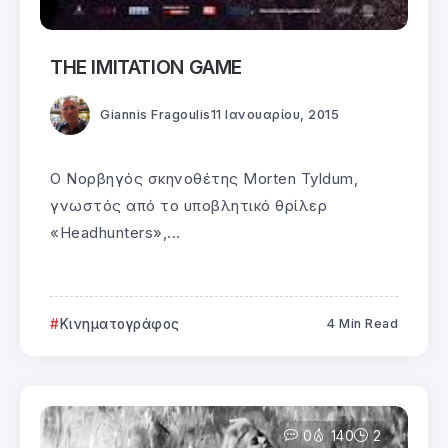
THE IMITATION GAME
Giannis Fragoulis
11 Ιανουαρίου, 2015
O Νορβηγός σκηνοθέτης Morten Tyldum,
γνωστός από το υποβλητικό θρίλερ
«Headhunters»,...
Κινηματογράφος
4 Min Read
0
140
2