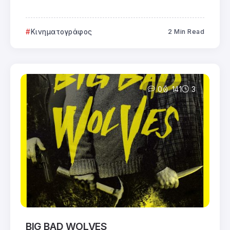
Κινηματογράφος
2 Min Read
0
141
3
BIG BAD WOLVES