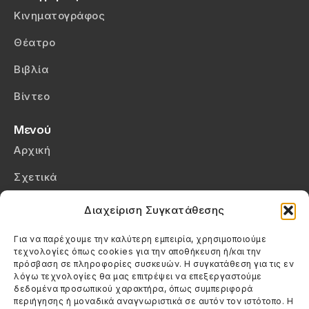
Κινηματογράφος
Θέατρο
Βιβλία
Βίντεο
Μενού
Αρχική
Σχετικά
Επικοινωνία
Διαχείριση Συγκατάθεσης
Πολιτική Απορρήτου
Για να παρέχουμε την καλύτερη εμπειρία, χρησιμοποιούμε
τεχνολογίες όπως cookies για την αποθήκευση ή/και την
Πολιτική Cookies (ΕΕ)
πρόσβαση σε πληροφορίες συσκευών. Η συγκατάθεση για τις εν
λόγω τεχνολογίες θα μας επιτρέψει να επεξεργαστούμε
δεδομένα προσωπικού χαρακτήρα, όπως συμπεριφορά
Στοιχεία Επικοινωνίας
περιήγησης ή μοναδικά αναγνωριστικά σε αυτόν τον ιστότοπο. Η
Καλεσέ μας