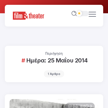
Περιήγηση
Ημέρα:
25 Μαΐου 2014
1 Άρθρο
0
186
3