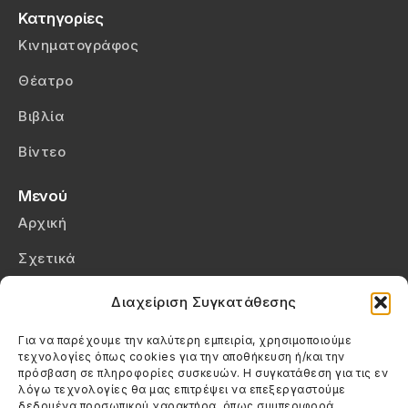
Κατηγορίες
Κινηματογράφος
Θέατρο
Βιβλία
Βίντεο
Μενού
Αρχική
Σχετικά
Επικοινωνία
Διαχείριση Συγκατάθεσης
Πολιτική Απορρήτου
Για να παρέχουμε την καλύτερη εμπειρία, χρησιμοποιούμε
τεχνολογίες όπως cookies για την αποθήκευση ή/και την
Πολιτική Cookies (ΕΕ)
πρόσβαση σε πληροφορίες συσκευών. Η συγκατάθεση για τις εν
λόγω τεχνολογίες θα μας επιτρέψει να επεξεργαστούμε
δεδομένα προσωπικού χαρακτήρα, όπως συμπεριφορά