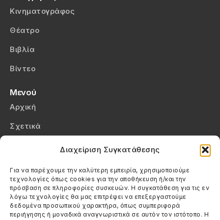
Κινηματογράφος
Θέατρο
Βιβλία
Βίντεο
Μενού
Αρχική
Σχετικά
Επικοινωνία
Διαχείριση Συγκατάθεσης
Πολιτική Απορρήτου
Για να παρέχουμε την καλύτερη εμπειρία, χρησιμοποιούμε
τεχνολογίες όπως cookies για την αποθήκευση ή/και την
Πολιτική Cookies (ΕΕ)
πρόσβαση σε πληροφορίες συσκευών. Η συγκατάθεση για τις εν
λόγω τεχνολογίες θα μας επιτρέψει να επεξεργαστούμε
δεδομένα προσωπικού χαρακτήρα, όπως συμπεριφορά
Στοιχεία Επικοινωνίας
περιήγησης ή μοναδικά αναγνωριστικά σε αυτόν τον ιστότοπο. Η
Καλεσέ μας