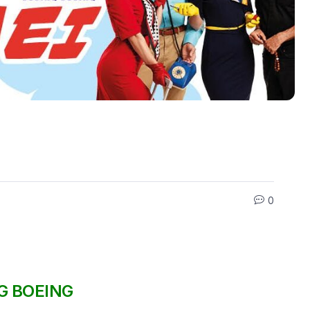
0
G BOEING