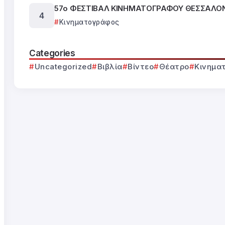
57ο ΦΕΣΤΙΒΑΛ ΚΙΝΗΜΑΤΟΓΡΑΦΟΥ ΘΕΣΣΑΛΟ
Κινηματογράφος
Categories
Uncategorized
Βιβλία
Βίντεο
Θέατρο
Κινημα