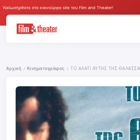
Καλωσήρθατε στο καινούργιο site του Film and Theater!
Αρχική
Κινηματογράφος
ΤΟ ΑΛΑΤΙ ΑΥΤΗΣ ΤΗΣ ΘΑΛΑΣΣ
/
/