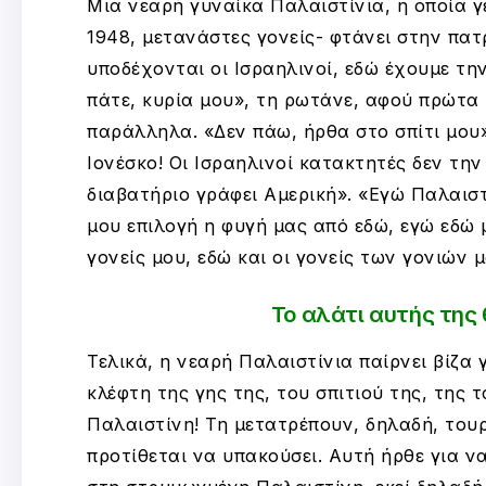
Μια νεαρή γυναίκα Παλαιστίνια, η οποία γ
1948, μετανάστες γονείς- φτάνει στην πατ
υποδέχονται οι Ισραηλινοί, εδώ έχουμε τ
πάτε, κυρία μου», τη ρωτάνε, αφού πρώτα
παράλληλα. «Δεν πάω, ήρθα στο σπίτι μου»,
Ιονέσκο! Οι Ισραηλινοί κατακτητές δεν τη
διαβατήριο γράφει Αμερική». «Εγώ Παλαιστίν
μου επιλογή η φυγή μας από εδώ, εγώ εδώ 
γονείς μου, εδώ και οι γονείς των γονιών 
Το αλάτι αυτής της
Τελικά, η νεαρή Παλαιστίνια παίρνει βίζα 
κλέφτη της γης της, του σπιτιού της, της 
Παλαιστίνη! Τη μετατρέπουν, δηλαδή, τουρ
προτίθεται να υπακούσει. Αυτή ήρθε για να