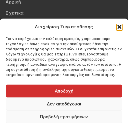
Αρχική
Σχετικά
Επικοινωνία
Διαχείριση Συγκατάθεσης
Πολιτική Απορρήτου
Για να παρέχουμε την καλύτερη εμπειρία, χρησιμοποιούμε
τεχνολογίες όπως cookies για την αποθήκευση ή/και την
Πολιτική Cookies (ΕΕ)
πρόσβαση σε πληροφορίες συσκευών. Η συγκατάθεση για τις εν
λόγω τεχνολογίες θα μας επιτρέψει να επεξεργαστούμε
δεδομένα προσωπικού χαρακτήρα, όπως συμπεριφορά
Στοιχεία Επικοινωνίας
περιήγησης ή μοναδικά αναγνωριστικά σε αυτόν τον ιστότοπο. Η
Καλεσέ μας
μη συγκατάθεση ή η ανάκληση της συγκατάθεσης, μπορεί να
επηρεάσει αρνητικά ορισμένες λειτουργίες και δυνατότητες.
(+30) 6974123481
Στείλε μας email
info@filmandtheater.gr
Αποδοχή
Δεν αποδέχομαι
Προβολή προτιμήσεων
Copyright 2026 Filmandtheater / All rights reserved
Κατασκευή Ιστοσελίδας Dtek Networking