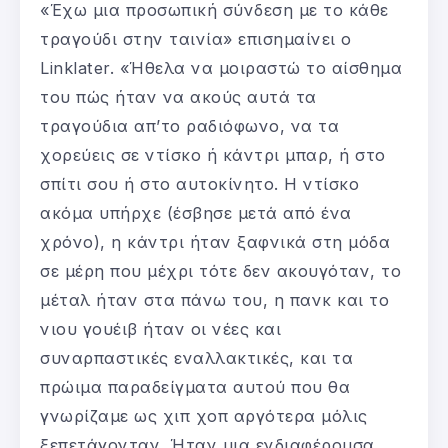
«Έχω μια προσωπική σύνδεση με το κάθε
τραγούδι στην ταινία» επισημαίνει ο
Linklater. «Ήθελα να μοιραστώ το αίσθημα
του πώς ήταν να ακούς αυτά τα
τραγούδια απ’το ραδιόφωνο, να τα
χορεύεις σε ντίσκο ή κάντρι μπαρ, ή στο
σπίτι σου ή στο αυτοκίνητο. Η ντίσκο
ακόμα υπήρχε (έσβησε μετά από ένα
χρόνο), η κάντρι ήταν ξαφνικά στη μόδα
σε μέρη που μέχρι τότε δεν ακουγόταν, το
μέταλ ήταν στα πάνω του, η πανκ και το
νιου γουέιβ ήταν οι νέες και
συναρπαστικές εναλλακτικές, και τα
πρώιμα παραδείγματα αυτού που θα
γνωρίζαμε ως χιπ χοπ αργότερα μόλις
ξεπετάγονταν. Ήταν μια ενδιαφέρουσα