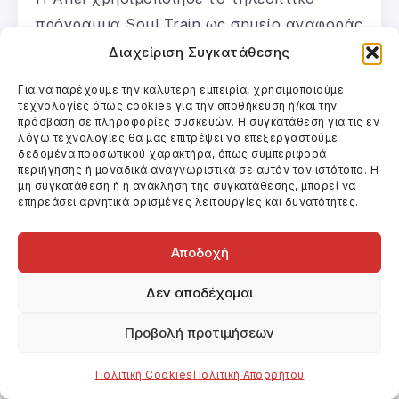
πρόγραμμα Soul Train ως σημείο αναφοράς
για να μάθουν οι ηθοποιοί τις χορευτικές
Διαχείριση Συγκατάθεσης
κινήσεις. «Όταν βλέπεις υλικό από εκείνη
Για να παρέχουμε την καλύτερη εμπειρία, χρησιμοποιούμε
την εποχή, βλέπεις ότι οι άνθρωποι
τεχνολογίες όπως cookies για την αποθήκευση ή/και την
πρόσβαση σε πληροφορίες συσκευών. Η συγκατάθεση για τις εν
χρησιμοποιούσαν τη λεκάνη τους πιο
λόγω τεχνολογίες θα μας επιτρέψει να επεξεργαστούμε
ελεύθερα και έμπαιναν στο κέφι με άλλο
δεδομένα προσωπικού χαρακτήρα, όπως συμπεριφορά
περιήγησης ή μοναδικά αναγνωριστικά σε αυτόν τον ιστότοπο. Η
τρόπο απ’ό,τι σήμερα. Ήταν μια
μη συγκατάθεση ή η ανάκληση της συγκατάθεσης, μπορεί να
επηρεάσει αρνητικά ορισμένες λειτουργίες και δυνατότητες.
σεξουαλική και πολιτισμική επανάσταση
και ο χορός τους ήταν πολύ εορταστικός».
Αποδοχή
Τις εβδομάδες που προηγήθηκαν του
Δεν αποδέχομαι
γυρίσματος, η Ariel δούλεψε πολύ εντατικά
με τους ηθοποιούς ώστε να αισθάνονται
Προβολή προτιμήσεων
άνετα με τις κινήσεις. «Ο Rick ήταν
Πολιτική Cookies
Πολιτική Απορρήτου
φανταστικός γιατί τους έδωσε χρόνο να