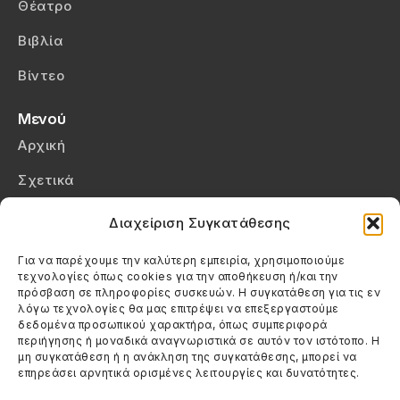
Θέατρο
Βιβλία
Βίντεο
Μενού
Αρχική
Σχετικά
Επικοινωνία
Διαχείριση Συγκατάθεσης
Πολιτική Απορρήτου
Για να παρέχουμε την καλύτερη εμπειρία, χρησιμοποιούμε
τεχνολογίες όπως cookies για την αποθήκευση ή/και την
Πολιτική Cookies (ΕΕ)
πρόσβαση σε πληροφορίες συσκευών. Η συγκατάθεση για τις εν
λόγω τεχνολογίες θα μας επιτρέψει να επεξεργαστούμε
δεδομένα προσωπικού χαρακτήρα, όπως συμπεριφορά
Στοιχεία Επικοινωνίας
περιήγησης ή μοναδικά αναγνωριστικά σε αυτόν τον ιστότοπο. Η
Καλεσέ μας
μη συγκατάθεση ή η ανάκληση της συγκατάθεσης, μπορεί να
επηρεάσει αρνητικά ορισμένες λειτουργίες και δυνατότητες.
(+30) 6974123481