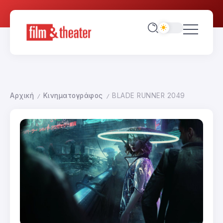
Αρχική
Κινηματογράφος
BLADE RUNNER 2049
/
/