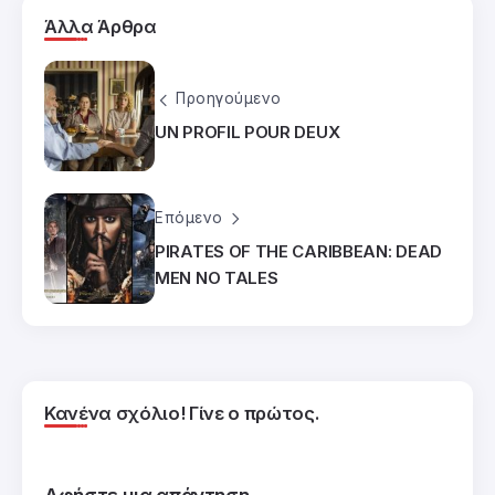
Άλλα Άρθρα
Προηγούμενο
UN PROFIL POUR DEUX
Επόμενο
PIRATES OF THE CARIBBEAN: DEAD
MEN NO TALES
Κανένα σχόλιο! Γίνε ο πρώτος.