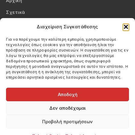
Αρχική
Σχετικά
Επικοινωνία
Διαχείριση Συγκατάθεσης
Πολιτική Απορρήτου
Για να παρέχουμε την καλύτερη εμπειρία, χρησιμοποιούμε
τεχνολογίες όπως cookies για την αποθήκευση ή/και την
Πολιτική Cookies (ΕΕ)
πρόσβαση σε πληροφορίες συσκευών. Η συγκατάθεση για τις εν
λόγω τεχνολογίες θα μας επιτρέψει να επεξεργαστούμε
δεδομένα προσωπικού χαρακτήρα, όπως συμπεριφορά
Στοιχεία Επικοινωνίας
περιήγησης ή μοναδικά αναγνωριστικά σε αυτόν τον ιστότοπο. Η
Καλεσέ μας
μη συγκατάθεση ή η ανάκληση της συγκατάθεσης, μπορεί να
επηρεάσει αρνητικά ορισμένες λειτουργίες και δυνατότητες.
(+30) 6974123481
Στείλε μας email
info@filmandtheater.gr
Αποδοχή
Δεν αποδέχομαι
Προβολή προτιμήσεων
Copyright 2026 Filmandtheater / All rights reserved
Κατασκευή Ιστοσελίδας Dtek Networking