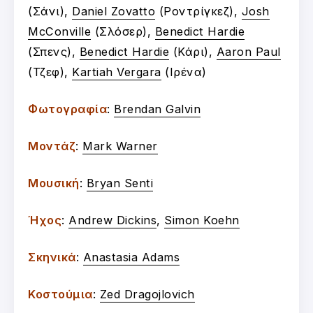
(Σάνι),
Daniel Zovatto
(Ροντρίγκεζ),
Josh
McConville
(Σλόσερ),
Benedict Hardie
(Σπενς),
Benedict Hardie
(Κάρι),
Aaron Paul
(Τζεφ),
Kartiah Vergara
(Ιρένα)
Φωτογραφία
:
Brendan Galvin
Μοντάζ
:
Mark Warner
Μουσική
:
Bryan Senti
Ήχος
:
Andrew Dickins
,
Simon Koehn
Σκηνικά
:
Anastasia Adams
Κοστούμια
:
Zed Dragojlovich