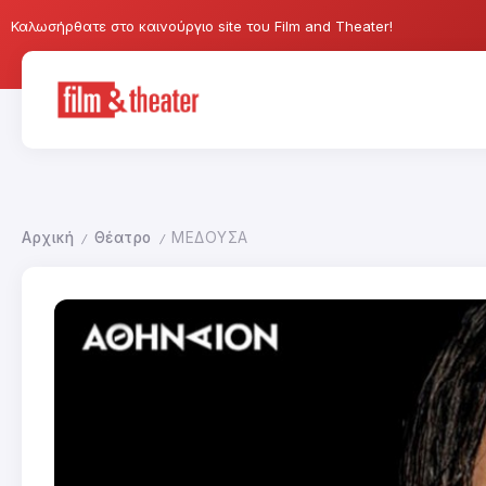
Καλωσήρθατε στο καινούργιο site του Film and Theater!
Αρχική
Θέατρο
ΜΕΔΟΥΣΑ
/
/