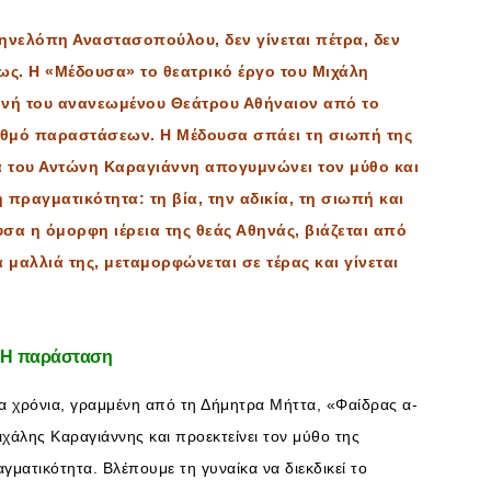
νελόπη Αναστασοπούλου, δεν γίνεται πέτρα, δεν
 φως. H «Μέδουσα» το θεατρικό έργο του Μιχάλη
ηνή του ανανεωμένου Θεάτρου Αθήναιον από το
ριθμό παραστάσεων. Η Μέδουσα σπάει τη σιωπή της
α του Αντώνη Καραγιάννη απογυμνώνει τον μύθο και
ραγματικότητα: τη βία, την αδικία, τη σιωπή και
υσα η όμορφη ιέρεια της θεάς Αθηνάς, βιάζεται από
α μαλλιά της, μεταμορφώνεται σε τέρας και γίνεται
 Η παράσταση
α χρόνια, γραμμένη από τη Δήμητρα Μήττα, «Φαίδρας α-
ιχάλης Καραγιάννης και προεκτείνει τον μύθο της
ματικότητα. Βλέπουμε τη γυναίκα να διεκδικεί το