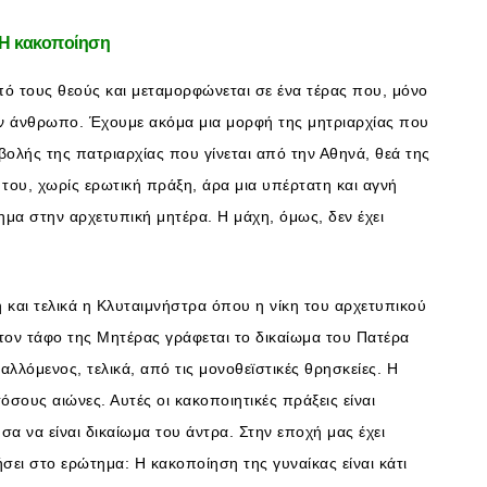
 Η κακοποίηση
από τους θεούς και μεταμορφώνεται σε ένα τέρας που, μόνο
ναν άνθρωπο. Έχουμε ακόμα μια μορφή της μητριαρχίας που
βολής της πατριαρχίας που γίνεται από την Αθηνά, θεά της
 του, χωρίς ερωτική πράξη, άρα μια υπέρτατη και αγνή
πημα στην αρχετυπική μητέρα. Η μάχη, όμως, δεν έχει
η και τελικά η Κλυταιμνήστρα όπου η νίκη του αρχετυπικού
τον τάφο της Μητέρας γράφεται το δικαίωμα του Πατέρα
αλλόμενος, τελικά, από τις μονοθεϊστικές θρησκείες. Η
τόσους αιώνες. Αυτές οι κακοποιητικές πράξεις είναι
σα να είναι δικαίωμα του άντρα. Στην εποχή μας έχει
σει στο ερώτημα: Η κακοποίηση της γυναίκας είναι κάτι