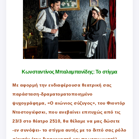
Κωνσταντίνος Μπαλαμπανίδης: Το στίγμα
Με αφορμή την ενδιαφέρουσα θεατρική σας
παράσταση-δραματοματοποιημένο
ψυχογράφημα, «Ο αιώνιος σύζυγος», του Φιοντόρ
Ντοστογιέφσκι, που ανεβαίνει επιτυχώς από τις
23/3 στο θέατρο 2510, θα θέλαμε να μας δώσετε
-εν συνόψει- το στίγμα αυτής με το διττό σας ρόλο
σ’αυτήν (του διασκευαστή και πρωταγωνιστή),