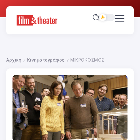
Αρχική
Κινηματογράφος
ΜΙΚΡΟΚΟΣΜΟΣ
/
/