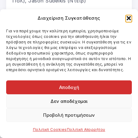
Πολ), Jason Sudeikis (Ντέιβ)
Χώρα παραγωγής
: ΗΠΑ, Νορβηγία
Διαχείριση Συγκατάθεσης
Για να παρέχουμε την καλύτερη εμπειρία, χρησιμοποιούμε
Έτος παραγωγής
: 2017
τεχνολογίες όπως cookies για την αποθήκευση ή/και την
πρόσβαση σε πληροφορίες συσκευών. Η συγκατάθεση για τις εν
λόγω τεχνολογίες θα μας επιτρέψει να επεξεργαστούμε
Γλώσσα
: αγγλικά, ισπανικά, νορβηγικά,
δεδομένα προσωπικού χαρακτήρα, όπως συμπεριφορά
ισλανδικά
περιήγησης ή μοναδικά αναγνωριστικά σε αυτόν τον ιστότοπο. Η
μη συγκατάθεση ή η ανάκληση της συγκατάθεσης, μπορεί να
επηρεάσει αρνητικά ορισμένες λειτουργίες και δυνατότητες.
Διάρκεια
: 135΄
Αποδοχή
Είδος
: δραμεντί, επιστημονική φαντασία
Δεν αποδέχομαι
Ημερομηνία εξόδου
: 4/1/2018
Προβολή προτιμήσεων
Εταιρεία διανομής
: UIP.
Πολιτική Cookies
Πολιτική Απορρήτου