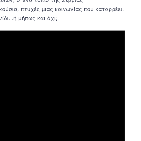
κούσια, πτυχές μιας κοινωνίας που καταρρέει.
νίδι…ή μήπως και όχι;