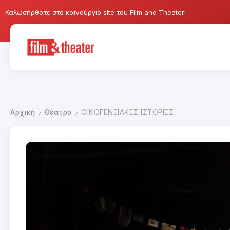
Καλωσήρθατε στο καινούργιο site του Film and Theater!
Αρχική
Θέατρο
ΟΙΚΟΓΕΝΕΙΑΚΕΣ ΙΣΤΟΡΙΕΣ
/
/