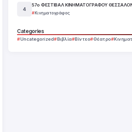
57ο ΦΕΣΤΙΒΑΛ ΚΙΝΗΜΑΤΟΓΡΑΦΟΥ ΘΕΣΣΑΛΟ
Κινηματογράφος
Categories
Uncategorized
Βιβλία
Βίντεο
Θέατρο
Κινημα