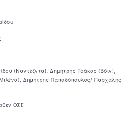
αΐδου
ς
ίδου (Ναντέζντα), Δημήτρης Τσάκας (Βόιν),
(Μιλένα), Δημήτρης Παπαδόπουλος/ Πασχάλης
ισθεν ΟΣΕ