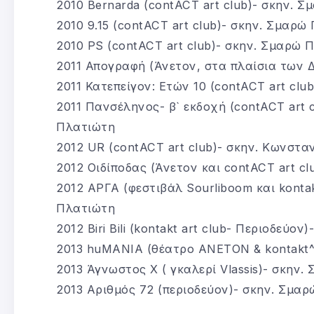
2010 Bernarda (contACT art club)- σκην. 
2010 9.15 (contACT art club)- σκην. Σμαρώ
2010 PS (contACT art club)- σκην. Σμαρώ 
2011 Απογραφή (Άνετον, στα πλαίσια των 
2011 Κατεπείγον: Ετών 10 (contACT art clu
2011 Πανσέληνος- β` εκδοχή (contACT art c
Πλατιώτη
2012 UR (contACT art club)- σκην. Κωνστα
2012 Οιδίποδας (Άνετον και contACT art c
2012 ΑΡΓΑ (φεστιβάλ Sourliboom και kontak
Πλατιώτη
2012 Biri Bili (kontakt art club- Περιοδεύο
2013 huMANIA (θέατρο ΑΝΕΤΟΝ & kontakt^a
2013 Άγνωστος Χ ( γκαλερί Vlassis)- σκην
2013 Αριθμός 72 (περιοδεύον)- σκην. Σμα