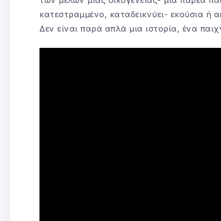
κατεστραμμένο, καταδεικνύει- εκούσια ή α
Δεν είναι παρά απλά μια ιστορία, ένα παιχ