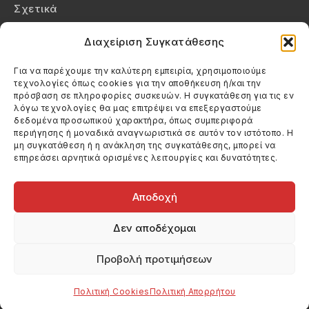
Σχετικά
Επικοινωνία
Διαχείριση Συγκατάθεσης
Πολιτική Απορρήτου
Για να παρέχουμε την καλύτερη εμπειρία, χρησιμοποιούμε
τεχνολογίες όπως cookies για την αποθήκευση ή/και την
Πολιτική Cookies (ΕΕ)
πρόσβαση σε πληροφορίες συσκευών. Η συγκατάθεση για τις εν
λόγω τεχνολογίες θα μας επιτρέψει να επεξεργαστούμε
δεδομένα προσωπικού χαρακτήρα, όπως συμπεριφορά
Στοιχεία Επικοινωνίας
περιήγησης ή μοναδικά αναγνωριστικά σε αυτόν τον ιστότοπο. Η
Καλεσέ μας
μη συγκατάθεση ή η ανάκληση της συγκατάθεσης, μπορεί να
επηρεάσει αρνητικά ορισμένες λειτουργίες και δυνατότητες.
(+30) 6974123481
Στείλε μας email
info@filmandtheater.gr
Αποδοχή
Δεν αποδέχομαι
Προβολή προτιμήσεων
Copyright 2026 Filmandtheater / All rights reserved
Κατασκευή Ιστοσελίδας Dtek Networking
Πολιτική Cookies
Πολιτική Απορρήτου