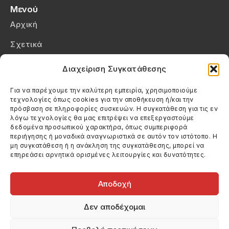
Μενού
Αρχική
Σχετικά
Επικοινωνία
Διαχείριση Συγκατάθεσης
Πολιτική Απορρήτου
Για να παρέχουμε την καλύτερη εμπειρία, χρησιμοποιούμε
τεχνολογίες όπως cookies για την αποθήκευση ή/και την
Πολιτική Cookies (ΕΕ)
πρόσβαση σε πληροφορίες συσκευών. Η συγκατάθεση για τις εν
λόγω τεχνολογίες θα μας επιτρέψει να επεξεργαστούμε
δεδομένα προσωπικού χαρακτήρα, όπως συμπεριφορά
Στοιχεία Επικοινωνίας
περιήγησης ή μοναδικά αναγνωριστικά σε αυτόν τον ιστότοπο. Η
Καλεσέ μας
μη συγκατάθεση ή η ανάκληση της συγκατάθεσης, μπορεί να
επηρεάσει αρνητικά ορισμένες λειτουργίες και δυνατότητες.
(+30) 6974123481
Στείλε μας email
info@filmandtheater.gr
Αποδοχή
Δεν αποδέχομαι