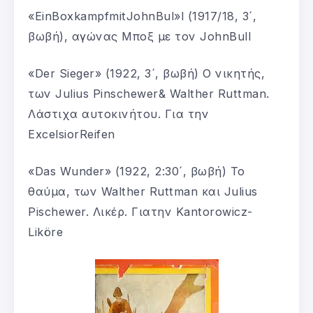
«EinBoxkampfmitJohnBul»l (1917/18, 3´,
βωβή), αγώνας Μποξ με τον JohnBull
«Der Sieger» (1922, 3´, βωβή) Ο νικητής,
των Julius Pinschewer& Walther Ruttman.
Λάστιχα αυτοκινήτου. Για την
ExcelsiorReifen
«Das Wunder» (1922, 2:30´, βωβή) Το
θαύμα, των Walther Ruttman και Julius
Pischewer. Λικέρ. Γιατην Kantorowicz-
Liköre