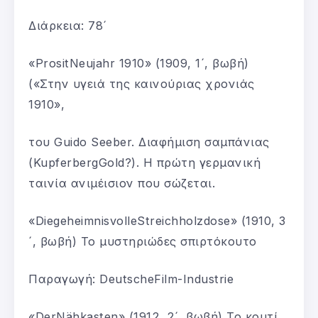
Διάρκεια: 78´
«PrositNeujahr 1910» (1909, 1´, βωβή)
(«Στην υγειά της καινούριας χρονιάς
1910»,
του Guido Seeber. Διαφήμιση σαμπάνιας
(KupferbergGold?). Η πρώτη γερμανική
ταινία ανιμέισιον που σώζεται.
«DiegeheimnisvolleStreichholzdose» (1910, 3
´, βωβή) Το μυστηριώδες σπιρτόκουτο
Παραγωγή: DeutscheFilm-Industrie
«DerNähkasten» (1912, 2´, βωβή) Το κουτί