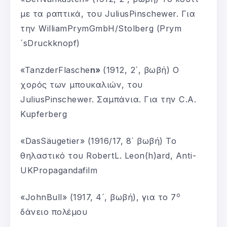
με τα ραπτικά, του JuliusPinschewer. Για
την WilliamPrymGmbH/Stolberg (Prym
´sDruckknopf)
«TanzderFlasche
n
»
(1912, 2´, βωβή) Ο
χορός των μπουκαλιών, του
JuliusPinschewer. Σαμπάνια. Για την C.A.
Kupferberg
«DasSäugetier» (1916/17, 8´ βωβή) Το
θηλαστικό του RobertL. Leon(h)ard, Anti-
UKPropagandafilm
ο
«JohnBull» (1917, 4´, βωβή), για το 7
δάνειο πολέμου