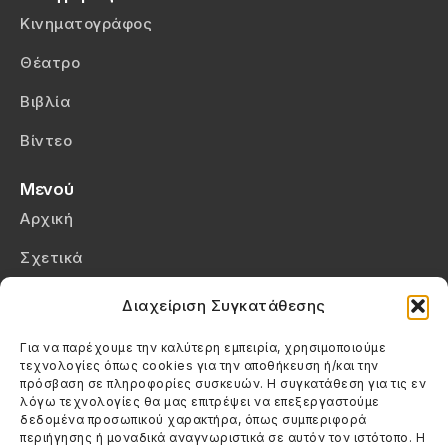
Κινηματογράφος
Θέατρο
Βιβλία
Βίντεο
Μενού
Αρχική
Σχετικά
Επικοινωνία
Διαχείριση Συγκατάθεσης
Πολιτική Απορρήτου
Για να παρέχουμε την καλύτερη εμπειρία, χρησιμοποιούμε
τεχνολογίες όπως cookies για την αποθήκευση ή/και την
Πολιτική Cookies (ΕΕ)
πρόσβαση σε πληροφορίες συσκευών. Η συγκατάθεση για τις εν
λόγω τεχνολογίες θα μας επιτρέψει να επεξεργαστούμε
δεδομένα προσωπικού χαρακτήρα, όπως συμπεριφορά
Στοιχεία Επικοινωνίας
περιήγησης ή μοναδικά αναγνωριστικά σε αυτόν τον ιστότοπο. Η
Καλεσέ μας