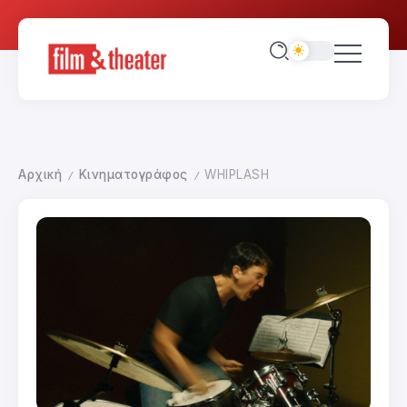
Αρχική
Κινηματογράφος
WHIPLASH
/
/