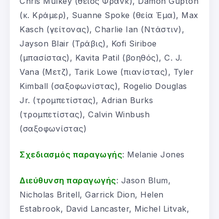
Chris Mulkey (θείος Φρανκ), Damon Gupton
(κ. Κράμερ), Suanne Spoke (θεία Έμα), Max
Kasch (γείτονας), Charlie Ian (Ντάστιν),
Jayson Blair (Τράβις), Kofi Siriboe
(μπασίστας), Kavita Patil (βοηθός), C. J.
Vana (Μετζ), Tarik Lowe (πιανίστας), Tyler
Kimball (σαξοφωνίστας), Rogelio Douglas
Jr. (τρομπετίστας), Adrian Burks
(τρομπετίστας), Calvin Winbush
(σαξοφωνίστας)
Σχεδιασμός παραγωγής
: Melanie Jones
Διεύθυνση παραγωγής
: Jason Blum,
Nicholas Britell, Garrick Dion, Helen
Estabrook, David Lancaster, Michel Litvak,