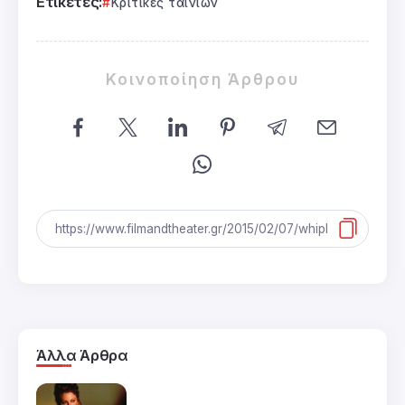
Ετικέτες:
Κριτικές ταινιών
Κοινοποίηση Άρθρου
Άλλα Άρθρα