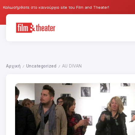
Καλωσήρθατε στο καινούργιο site του Film and Theater!
Αρχική
Uncategorized
AU DIVAN
/
/