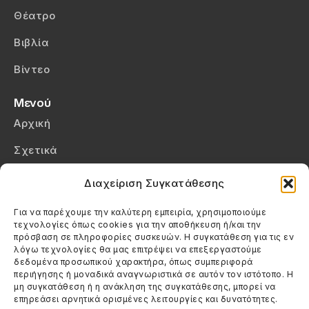
Θέατρο
Βιβλία
Βίντεο
Μενού
Αρχική
Σχετικά
Επικοινωνία
Διαχείριση Συγκατάθεσης
Πολιτική Απορρήτου
Για να παρέχουμε την καλύτερη εμπειρία, χρησιμοποιούμε
τεχνολογίες όπως cookies για την αποθήκευση ή/και την
Πολιτική Cookies (ΕΕ)
πρόσβαση σε πληροφορίες συσκευών. Η συγκατάθεση για τις εν
λόγω τεχνολογίες θα μας επιτρέψει να επεξεργαστούμε
δεδομένα προσωπικού χαρακτήρα, όπως συμπεριφορά
Στοιχεία Επικοινωνίας
περιήγησης ή μοναδικά αναγνωριστικά σε αυτόν τον ιστότοπο. Η
Καλεσέ μας
μη συγκατάθεση ή η ανάκληση της συγκατάθεσης, μπορεί να
επηρεάσει αρνητικά ορισμένες λειτουργίες και δυνατότητες.
(+30) 6974123481