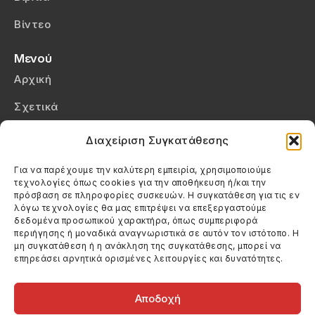
Βίντεο
Μενού
Αρχική
Σχετικά
Επικοινωνία
Διαχείριση Συγκατάθεσης
Πολιτική Απορρήτου
Για να παρέχουμε την καλύτερη εμπειρία, χρησιμοποιούμε
τεχνολογίες όπως cookies για την αποθήκευση ή/και την
Πολιτική Cookies (ΕΕ)
πρόσβαση σε πληροφορίες συσκευών. Η συγκατάθεση για τις εν
λόγω τεχνολογίες θα μας επιτρέψει να επεξεργαστούμε
δεδομένα προσωπικού χαρακτήρα, όπως συμπεριφορά
Στοιχεία Επικοινωνίας
περιήγησης ή μοναδικά αναγνωριστικά σε αυτόν τον ιστότοπο. Η
Καλεσέ μας
μη συγκατάθεση ή η ανάκληση της συγκατάθεσης, μπορεί να
επηρεάσει αρνητικά ορισμένες λειτουργίες και δυνατότητες.
(+30) 6974123481
Στείλε μας email
info@filmandtheater.gr
Αποδοχή