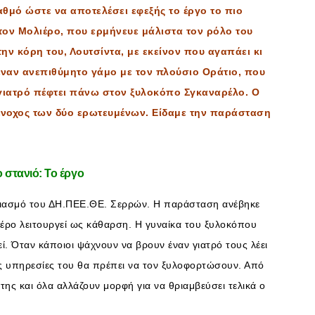
αθμό ώστε να αποτελέσει εφεξής το έργο το πιο
ον Μολιέρο, που ερμήνευε μάλιστα τον ρόλο του
ην κόρη του, Λουτσίντα, με εκείνον που αγαπάει κι
έναν ανεπιθύμητο γάμο με τον πλούσιο Οράτιο, που
ι γιατρό πέφτει πάνω στον ξυλοκόπο Σγκαναρέλο. Ο
υνένοχος των δύο ερωτευμένων. Είδαμε την παράσταση
ο στανιό: Το έργο
αριασμό του ΔΗ.ΠΕΕ.ΘΕ. Σερρών. Η παράσταση ανέβηκε
έρο λειτουργεί ως κάθαρση. Η γυναίκα του ξυλοκόπου
εί. Όταν κάποιοι ψάχνουν να βρουν έναν γιατρό τους λέει
ι τις υπηρεσίες του θα πρέπει να τον ξυλοφορτώσουν. Από
της και όλα αλλάζουν μορφή για να θριαμβεύσει τελικά ο