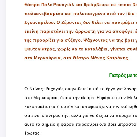
θέατρο Παλέ Ρουαγιάλ και θριάμβευσε σε τέτοιο β
πολυανεβασμένο και πολυπαιγμένο από τον ίδιο τ
Σγκαναρέλου. Ο Ζέροντος δεν θέλει να παντρέψει τ
εκείνη παριστάνει την άρρωστη για να αποφύγει 
της προορίζει για σύζυγο. Ψάχνοντας να της βρε
ψευτογιατρός, χωρίς να το καταλάβει, γίνεται σ
στα Μερκούρεια, στο Θέατρο Μάνος Κατράκης.
Γιατρός με τ
Ο Ντίνος Ψυχογιός σκηνοθετεί αυτό το έργο για λογ
στα Μερκούρεια, όπου την είδαμε. Η φάρσα στον Μολι
κακοποιείται από αυτόν και αποφασίζει να τον εκδικηθ
ότι είναι ο άντρας της, αλλά για να δεχτεί να παρέχε
αυτό το σημείο η φάρσα παρασύρει ό,τι βρει μπροστά 
έρωτας.