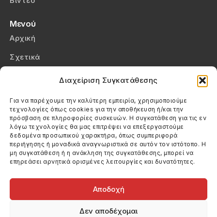
Βίντεο
Μενού
Αρχική
Σχετικά
Επικοινωνία
Διαχείριση Συγκατάθεσης
Πολιτική Απορρήτου
Για να παρέχουμε την καλύτερη εμπειρία, χρησιμοποιούμε
τεχνολογίες όπως cookies για την αποθήκευση ή/και την
Πολιτική Cookies (ΕΕ)
πρόσβαση σε πληροφορίες συσκευών. Η συγκατάθεση για τις εν
λόγω τεχνολογίες θα μας επιτρέψει να επεξεργαστούμε
δεδομένα προσωπικού χαρακτήρα, όπως συμπεριφορά
Στοιχεία Επικοινωνίας
περιήγησης ή μοναδικά αναγνωριστικά σε αυτόν τον ιστότοπο. Η
Καλεσέ μας
μη συγκατάθεση ή η ανάκληση της συγκατάθεσης, μπορεί να
επηρεάσει αρνητικά ορισμένες λειτουργίες και δυνατότητες.
(+30) 6974123481
Στείλε μας email
info@filmandtheater.gr
Αποδοχή
Δεν αποδέχομαι