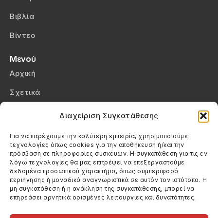
Βιβλία
Βίντεο
Μενού
Αρχική
Σχετικά
Επικοινωνία
Διαχείριση Συγκατάθεσης
Πολιτική Απορρήτου
Για να παρέχουμε την καλύτερη εμπειρία, χρησιμοποιούμε
τεχνολογίες όπως cookies για την αποθήκευση ή/και την
Πολιτική Cookies (ΕΕ)
πρόσβαση σε πληροφορίες συσκευών. Η συγκατάθεση για τις εν
λόγω τεχνολογίες θα μας επιτρέψει να επεξεργαστούμε
δεδομένα προσωπικού χαρακτήρα, όπως συμπεριφορά
Στοιχεία Επικοινωνίας
περιήγησης ή μοναδικά αναγνωριστικά σε αυτόν τον ιστότοπο. Η
Καλεσέ μας
μη συγκατάθεση ή η ανάκληση της συγκατάθεσης, μπορεί να
επηρεάσει αρνητικά ορισμένες λειτουργίες και δυνατότητες.
(+30) 6974123481
Στείλε μας email
info@filmandtheater.gr